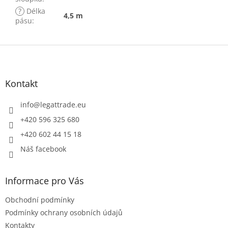
?
Délka
4,5 m
pásu
:
Z
á
p
a
Kontakt
t
í
info
@
legattrade.eu
+420 596 325 680
+420 602 44 15 18
Náš facebook
Informace pro Vás
Obchodní podmínky
Podmínky ochrany osobních údajů
Kontakty