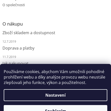
O společnosti
O nákupu
Zboží skladem a dostupnost
12.7.2019
Doprava a platby
11.7.2019
Jak nakupovat
Používáme cookies, abychom Vám umožnili pohodlné
9.7.2019
prohlížení webu a díky analýze provozu webu neustále
zlepšovali jeho funkce, výkon a použitelnost.
Nastavení
Vytvořil Shoptet