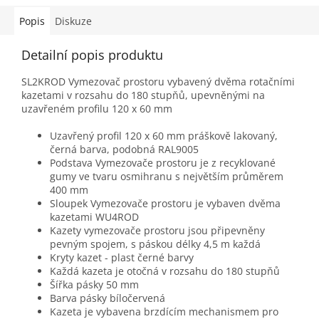
Popis
Diskuze
Detailní popis produktu
SL2KROD Vymezovač prostoru vybavený dvěma rotačními
kazetami v rozsahu do 180 stupňů, upevněnými na
uzavřeném profilu 120 x 60 mm
Uzavřený profil 120 x 60 mm práškově lakovaný,
černá barva, podobná RAL9005
Podstava Vymezovače prostoru je z recyklované
gumy ve tvaru osmihranu s největším průměrem
400 mm
Sloupek Vymezovače prostoru je vybaven dvěma
kazetami WU4ROD
Kazety vymezovače prostoru jsou připevněny
pevným spojem, s páskou délky 4,5 m každá
Kryty kazet - plast černé barvy
Každá kazeta je otočná v rozsahu do 180 stupňů
Šířka pásky 50 mm
Barva pásky bíločervená
Kazeta je vybavena brzdícím mechanismem pro