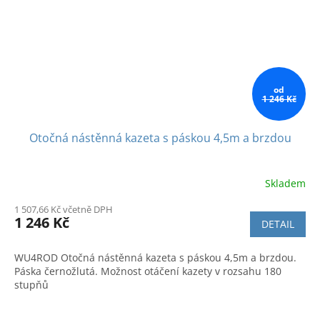
od
1 246 Kč
Otočná nástěnná kazeta s páskou 4,5m a brzdou
Skladem
Průměrné
hodnocení
1 507,66 Kč včetně DPH
produktu
1 246 Kč
DETAIL
je
4,7
z
WU4ROD Otočná nástěnná kazeta s páskou 4,5m a brzdou.
5
Páska černožlutá. Možnost otáčení kazety v rozsahu 180
hvězdiček.
stupňů