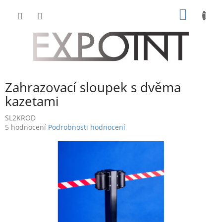
Přejít
NÁKUP
na
obsah
KOŠÍK
Zahrazovací sloupek s dvěma
kazetami
SL2KROD
Průměrné
5 hodnocení
Podrobnosti hodnocení
hodnocení
produktu
je
5,0
z
5
hvězdiček.