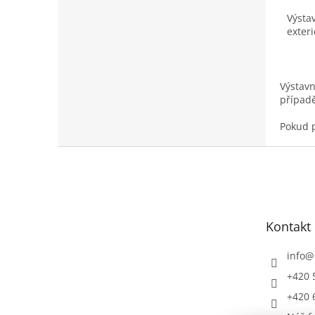
z
Výsta
5
exter
hvězd
Výstavn
případě
Pokud p
Z
á
p
a
t
Kontakt
í
info
@
+420 
+420 