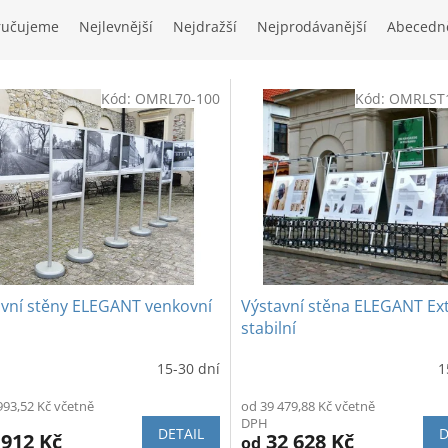
ručujeme
Nejlevnější
Nejdražší
Nejprodávanější
Abecedn
Kód:
OMRL70-100
Kód:
OMRLST
avní stěny ELEGANT venkovní
Výstavní stěna ELEGANT Ex
stabilní
15-30 dní
1
ěrné
Průměrné
cení
hodnocení
993,52 Kč včetně
od 39 479,88 Kč včetně
ktu
produktu
DPH
je
DETAIL
D
 912 Kč
32 628 Kč
od
5,0