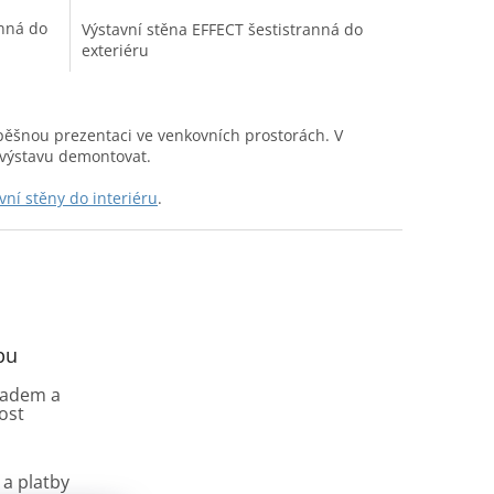
z
anná do
Výstavní stěna EFFECT šestistranná do
5
exteriéru
hvězdiček.
úspěšnou prezentaci ve venkovních prostorách. V
 výstavu demontovat.
vní stěny do interiéru
.
pu
ladem a
ost
a platby