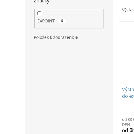
Značky
z
Výsta
5
hvězd
EXPOINT
6
Položek k zobrazení:
6
Výsta
do ex
Prům
hodno
od 38 
produ
DPH
je
3
od
4,3