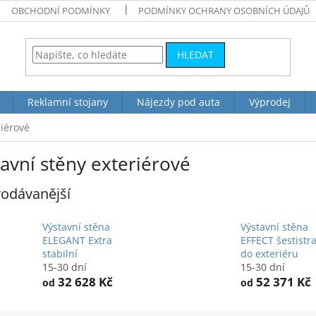
OBCHODNÍ PODMÍNKY
PODMÍNKY OCHRANY OSOBNÍCH ÚDAJŮ
HLEDAT
Reklamní stojany
Nájezdy pod auta
Výprodej
riérové
avní stěny exteriérové
odávanější
Výstavní stěna
Výstavní stěna
ELEGANT Extra
EFFECT šestistr
stabilní
do exteriéru
15-30 dní
15-30 dní
32 628 Kč
52 371 Kč
od
od