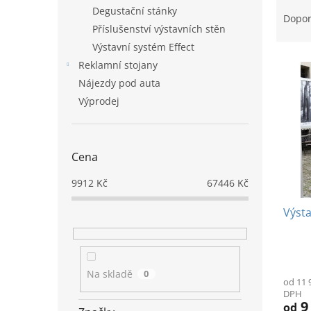
Ř
n
Degustační stánky
a
e
Dopo
Příslušenství výstavních stěn
z
l
e
Výstavní systém Effect
V
n
Reklamní stojany
ý
í
Nájezdy pod auta
p
p
Výprodej
i
r
s
o
p
d
r
u
Cena
o
k
d
t
9912
Kč
67446
Kč
u
ů
Výst
k
t
ů
Prům
hodno
Na skladě
0
od 11 
produ
DPH
je
9
od
4,0