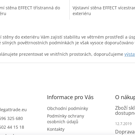
z
vní stěna EFFECT třístranná do
Výstavní stěna EFFECT vícestr
5
iéru
exteriéru
iček.
hvězdiček.
O
v
í stěny do exteriéru Vám zajistí stabilitu ve větrném prostředí a 
l
 silných povětrnostních podmínkách je však vysoce doporučováno
á
d
lánujete prezentovat ve vnitřních prostorách, doporučujeme
výsta
a
c
í
p
r
v
k
y
Informace pro Vás
O náku
v
ý
Zboží sk
Obchodní podmínky
legattrade.eu
dostupn
p
Podmínky ochrany
596 325 680
i
osobních údajů
12.7.2019
s
602 44 15 18
Kontakty
u
Doprava 