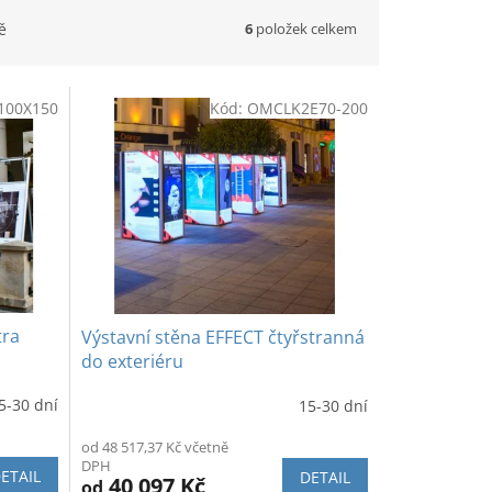
6
položek celkem
ě
100X150
Kód:
OMCLK2E70-200
tra
Výstavní stěna EFFECT čtyřstranná
do exteriéru
5-30 dní
15-30 dní
Průměrné
hodnocení
od 48 517,37 Kč včetně
produktu
DPH
je
ETAIL
DETAIL
40 097 Kč
od