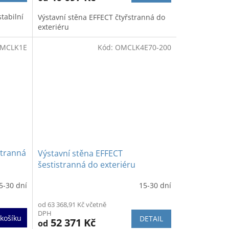
5,0
z
tabilní
Výstavní stěna EFFECT čtyřstranná do
5
exteriéru
hvězdiček.
MCLK1E
Kód:
OMCLK4E70-200
stranná
Výstavní stěna EFFECT
šestistranná do exteriéru
5-30 dní
15-30 dní
Průměrné
hodnocení
od 63 368,91 Kč včetně
produktu
DPH
je
košíku
DETAIL
52 371 Kč
od
5,0