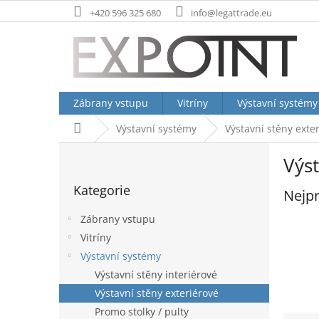
Přejít
+420 596 325 680
info@legattrade.eu
na
obsah
Zábrany vstupu
Vitríny
Výstavní systémy
Domů
Výstavní systémy
Výstavní stěny exte
P
Výst
o
Přeskočit
s
Kategorie
kategorie
Nejpr
t
r
Zábrany vstupu
a
Vitríny
n
Výstavní systémy
n
í
Výstavní stěny interiérové
p
Výstavní stěny exteriérové
a
Promo stolky / pulty