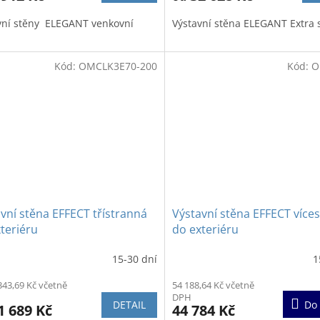
z
vní stěny ELEGANT venkovní
Výstavní stěna ELEGANT Extra s
5
iček.
hvězdiček.
Kód:
OMCLK3E70-200
Kód:
O
vní stěna EFFECT třístranná
Výstavní stěna EFFECT více
teriéru
do exteriéru
15-30 dní
1
ěrné
Průměrné
cení
hodnocení
343,69 Kč včetně
54 188,64 Kč včetně
ktu
produktu
DPH
je
DETAIL
Do 
1 689 Kč
44 784 Kč
5,0