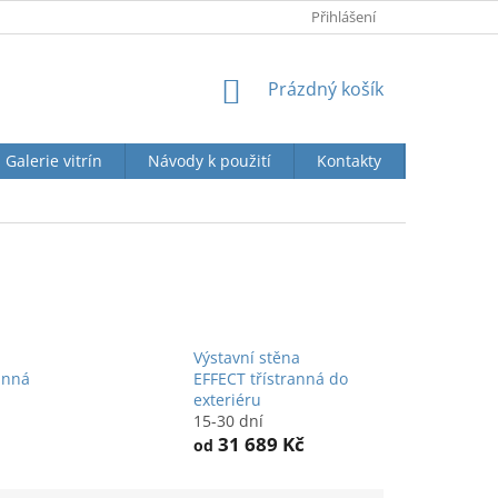
KONTAKTY
O SPOLEČNOSTI
Přihlášení
NÁKUPNÍ
Prázdný košík
KOŠÍK
Galerie vitrín
Návody k použití
Kontakty
Jak naku
Výstavní stěna
anná
EFFECT třístranná do
exteriéru
15-30 dní
31 689 Kč
od