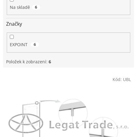
Na skladě
6
Značky
EXPOINT
6
Položek k zobrazení:
6
V
Kód:
UBL
ý
p
i
s
p
r
o
d
u