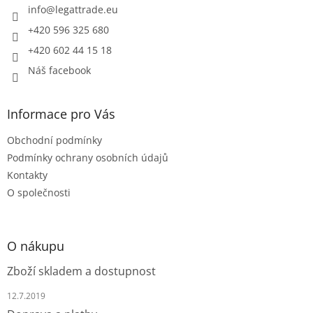
í
info
@
legattrade.eu
y
v
+420 596 325 680
ý
+420 602 44 15 18
p
i
Náš facebook
s
u
Informace pro Vás
Obchodní podmínky
Podmínky ochrany osobních údajů
Kontakty
O společnosti
O nákupu
Zboží skladem a dostupnost
12.7.2019