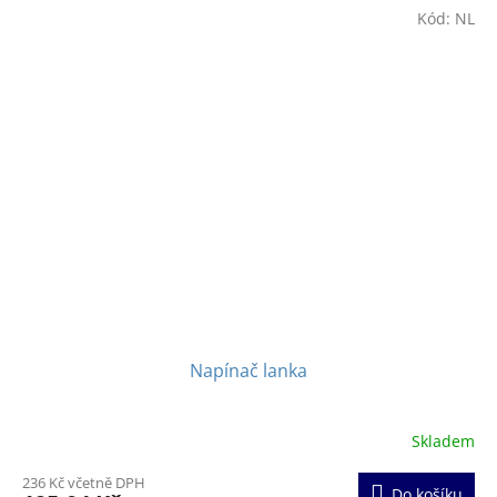
hvězdiček.
Kód:
NL
Napínač lanka
Skladem
Průměrné
hodnocení
236 Kč včetně DPH
produktu
Do košíku