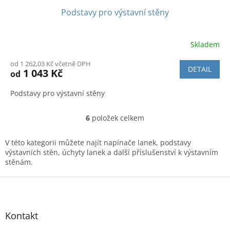
Podstavy pro výstavní stěny
Skladem
Průměrné
hodnocení
od 1 262,03 Kč včetně DPH
produktu
DETAIL
1 043 Kč
od
je
4,0
Podstavy pro výstavní stěny
z
5
hvězdiček.
6
položek celkem
O
v
l
V této kategorii můžete najít napínače lanek, podstavy
á
výstavních stěn, úchyty lanek a další příslušenství k výstavním
d
stěnám.
a
c
Z
í
á
p
p
r
a
Kontakt
v
t
k