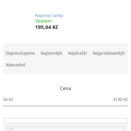
Napínač lanka
Skladem
195,04 Kč
Ř
a
Doporučujeme
Nejlevnější
Nejdražší
Nejprodávanější
z
e
Abecedně
n
í
p
Cena
r
o
34
Kč
3130
Kč
d
u
k
t
ů