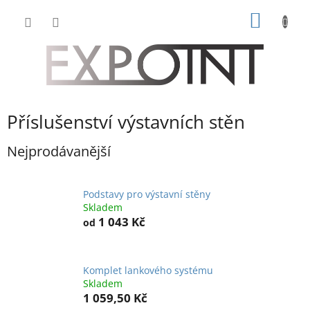
Přejít
NÁKUP
na
obsah
KOŠÍK
Příslušenství výstavních stěn
Nejprodávanější
Podstavy pro výstavní stěny
Skladem
1 043 Kč
od
Komplet lankového systému
Skladem
1 059,50 Kč