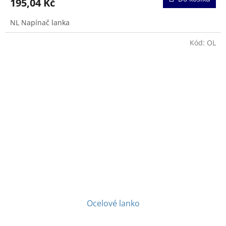
195,04 Kč
je
5,0
NL Napínač lanka
z
5
hvězdiček.
Kód:
OL
Ocelové lanko