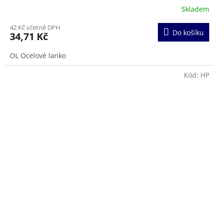
Skladem
Průměrné
hodnocení
42 Kč včetně DPH
produktu
Do košíku
34,71 Kč
je
5,0
OL Ocelové lanko
z
5
hvězdiček.
Kód:
HP