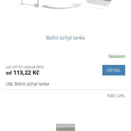
k
t
ů
Boční úchyt lanka
Skladem
Průměrné
hodnocení
od 137 Kč včetně DPH
produktu
DETAIL
113,22 Kč
od
je
4,5
UBL Boční úchyt lanka
z
5
Kód:
UHL
hvězdiček.