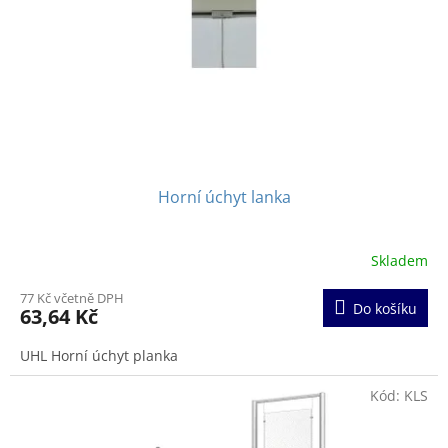
Horní úchyt lanka
Skladem
Průměrné
hodnocení
77 Kč včetně DPH
produktu
Do košíku
63,64 Kč
je
5,0
UHL Horní úchyt planka
z
5
hvězdiček.
Kód:
KLS