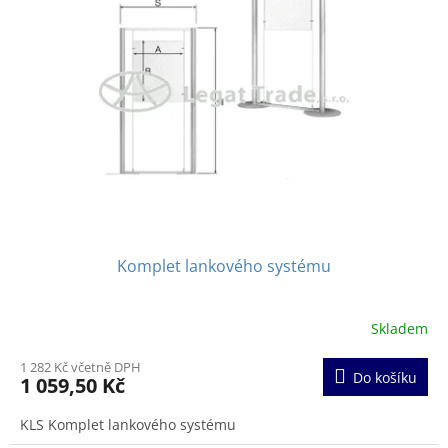
Komplet lankového systému
Skladem
Průměrné
hodnocení
1 282 Kč včetně DPH
produktu
Do košíku
1 059,50 Kč
je
3,7
KLS Komplet lankového systému
z
5