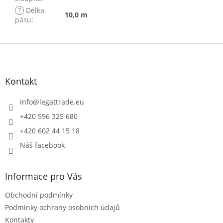
?
Délka
10,0 m
pásu
:
Z
á
p
a
Kontakt
t
í
info
@
legattrade.eu
+420 596 325 680
+420 602 44 15 18
Náš facebook
Informace pro Vás
Obchodní podmínky
Podmínky ochrany osobních údajů
Kontakty