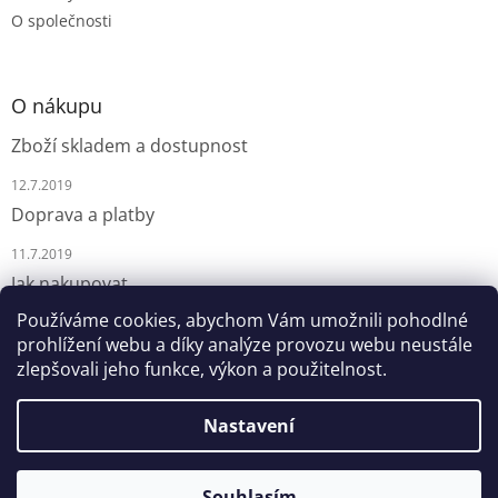
O společnosti
O nákupu
Zboží skladem a dostupnost
12.7.2019
Doprava a platby
11.7.2019
Jak nakupovat
Používáme cookies, abychom Vám umožnili pohodlné
9.7.2019
prohlížení webu a díky analýze provozu webu neustále
zlepšovali jeho funkce, výkon a použitelnost.
Nastavení
Vytvořil Shoptet
Souhlasím