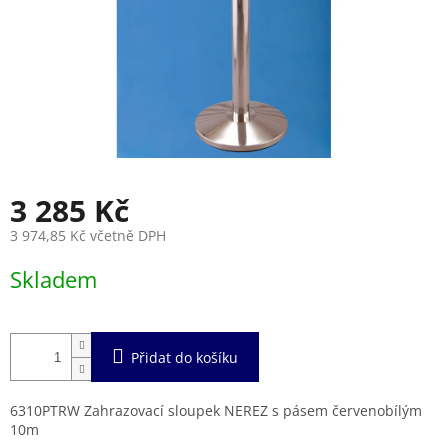
3 285 Kč
3 974,85 Kč včetně DPH
Měrná
Skladem
cena:
Přidat do košíku
6310PTRW Zahrazovací sloupek NEREZ s pásem červenobílým
10m