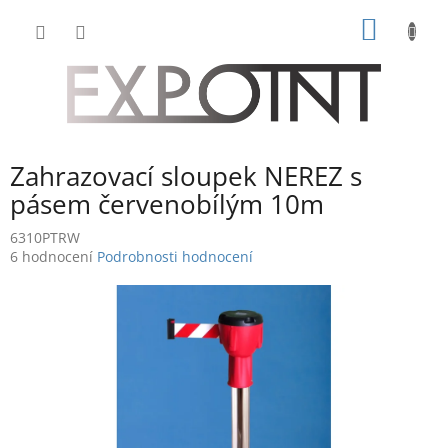
Přejít
NÁKUP
na
obsah
KOŠÍK
Zahrazovací sloupek NEREZ s
pásem červenobílým 10m
6310PTRW
Průměrné
6 hodnocení
Podrobnosti hodnocení
hodnocení
produktu
je
4,8
z
5
hvězdiček.