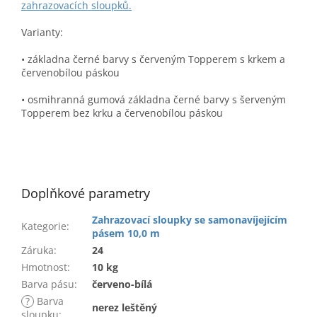
zahrazovacích sloupků.
Varianty:
• základna černé barvy s červeným Topperem s krkem a
červenobílou páskou
• osmihranná gumová základna černé barvy s šerveným
Topperem bez krku a červenobílou páskou
Doplňkové parametry
Zahrazovací sloupky se samonavíjejícím
Kategorie
:
pásem 10,0 m
Záruka
:
24
Hmotnost
:
10 kg
Barva pásu
:
červeno-bílá
?
Barva
nerez leštěný
sloupku
: