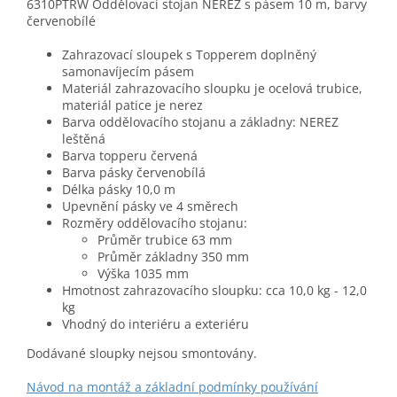
6310PTRW Oddělovací stojan NEREZ s pásem 10 m, barvy
červenobílé
Zahrazovací sloupek s Topperem doplněný
samonavíjecím pásem
Materiál zahrazovacího sloupku je ocelová trubice,
materiál patice je nerez
Barva oddělovacího stojanu a základny: NEREZ
leštěná
Barva topperu červená
Barva pásky červenobílá
Délka pásky 10,0 m
Upevnění pásky ve 4 směrech
Rozměry oddělovacího stojanu:
Průměr trubice 63 mm
Průměr základny 350 mm
Výška 1035 mm
Hmotnost zahrazovacího sloupku: cca 10,0 kg - 12,0
kg
Vhodný do interiéru a exteriéru
Dodávané sloupky nejsou smontovány.
Návod na montáž a základní podmínky používání