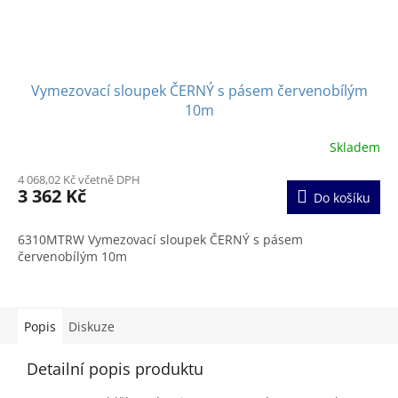
Vymezovací sloupek ČERNÝ s pásem červenobílým
10m
Skladem
Průměrné
hodnocení
4 068,02 Kč včetně DPH
produktu
3 362 Kč
Do košíku
je
5,0
z
6310MTRW Vymezovací sloupek ČERNÝ s pásem
5
červenobílým 10m
hvězdiček.
Popis
Diskuze
Detailní popis produktu