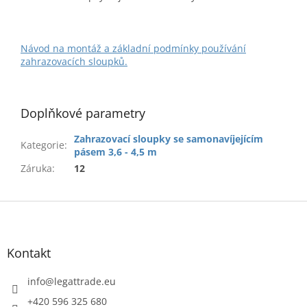
Návod na montáž a základní podmínky používání
zahrazovacích sloupků.
Doplňkové parametry
Zahrazovací sloupky se samonavíjejícím
Kategorie
:
pásem 3,6 - 4,5 m
Záruka
:
12
Z
á
p
a
Kontakt
t
í
info
@
legattrade.eu
+420 596 325 680