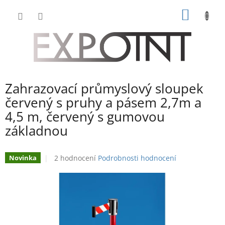
Přejít
NÁKUP
na
obsah
KOŠÍK
Zahrazovací průmyslový sloupek
červený s pruhy a pásem 2,7m a
4,5 m, červený s gumovou
základnou
Průměrné
2 hodnocení
Podrobnosti hodnocení
Novinka
hodnocení
produktu
je
3,0
z
5
hvězdiček.