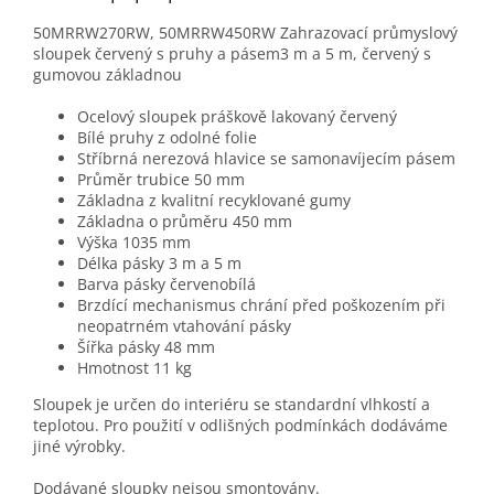
50MRRW270RW, 50MRRW450RW Zahrazovací průmyslový
sloupek červený s pruhy a pásem3 m a 5 m, červený s
gumovou základnou
Ocelový sloupek práškově lakovaný červený
Bílé pruhy z odolné folie
Stříbrná nerezová hlavice se samonavíjecím pásem
Průměr trubice 50 mm
Základna z kvalitní recyklované gumy
Základna o průměru 450 mm
Výška 1035 mm
Délka pásky 3 m a 5 m
Barva pásky červenobílá
Brzdící mechanismus chrání před poškozením při
neopatrném vtahování pásky
Šířka pásky 48 mm
Hmotnost 11 kg
Sloupek je určen do interiéru se standardní vlhkostí a
teplotou. Pro použití v odlišných podmínkách dodáváme
jiné výrobky.
Dodávané sloupky nejsou smontovány.