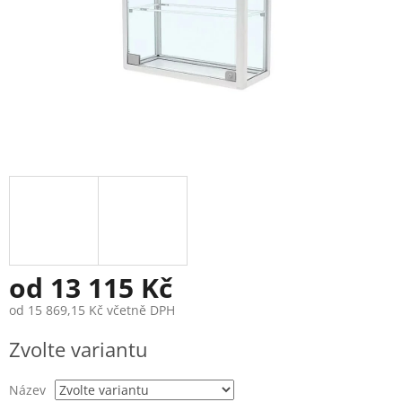
od
13 115 Kč
od
15 869,15 Kč
včetně DPH
Měrná
Zvolte variantu
cena:
Název