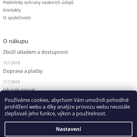
Podmínky ochrany osobních údajů
Kontakty
O společnosti
O nákupu
Zboží skladem a dostupnost
12.7.2019
Doprava a platby
11.7.2019
Jak nakupovat
Používáme cookies, abychom Vám umožnili pohodlné
9.7.2019
prohlížení webu a díky analýze provozu webu neustále
zlepšovali jeho funkce, výkon a použitelnost.
Nastavení
Vytvořil Shoptet