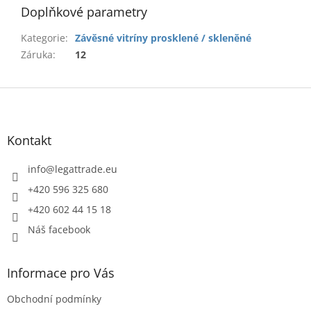
Doplňkové parametry
Kategorie
:
Závěsné vitríny prosklené / skleněné
Záruka
:
12
Z
á
p
a
Kontakt
t
í
info
@
legattrade.eu
+420 596 325 680
+420 602 44 15 18
Náš facebook
Informace pro Vás
Obchodní podmínky