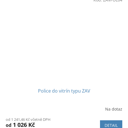
Police do vitrín typu ZAV
Na dotaz
Průměrné
hodnocení
od 1 241,46 Kč včetně DPH
produktu
1 026 Kč
od
DETAIL
je