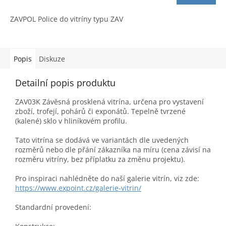
4,8
z
ZAVPOL Police do vitríny typu ZAV
5
hvězdiček.
Popis
Diskuze
Detailní popis produktu
ZAV03K Závěsná prosklená vitrína, určena pro vystavení
zboží, trofejí, pohárů či exponátů. Tepelně tvrzené
(kalené) sklo v hliníkovém profilu.
Tato vitrína se dodává ve variantách dle uvedených
rozměrů nebo dle přání zákazníka na míru (cena závisí na
rozměru vitríny, bez příplatku za změnu projektu).
Pro inspiraci nahlédněte do naší galerie vitrín, viz zde:
https://www.expoint.cz/galerie-vitrin/
Standardní provedení: