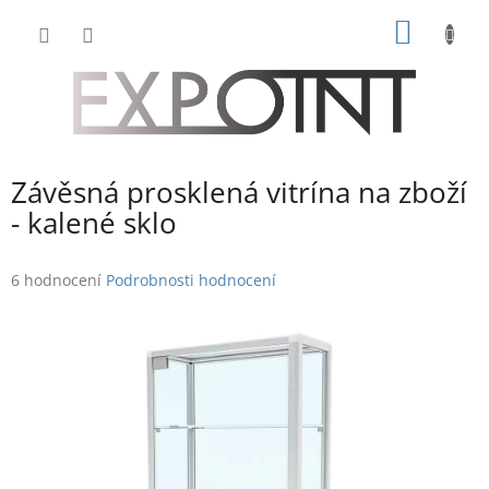
Přejít
NÁKUP
na
obsah
KOŠÍK
Závěsná prosklená vitrína na zboží
- kalené sklo
Průměrné
6 hodnocení
Podrobnosti hodnocení
hodnocení
produktu
je
4,3
z
5
hvězdiček.