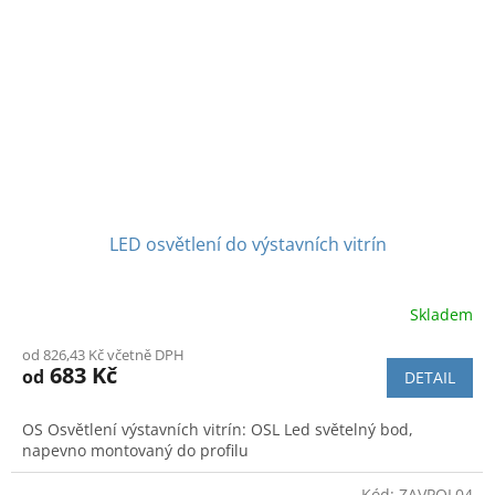
LED osvětlení do výstavních vitrín
Skladem
Průměrné
hodnocení
od 826,43 Kč včetně DPH
produktu
683 Kč
od
DETAIL
je
4,0
z
OS Osvětlení výstavních vitrín: OSL Led světelný bod,
5
napevno montovaný do profilu
hvězdiček.
Kód:
ZAVPOL04