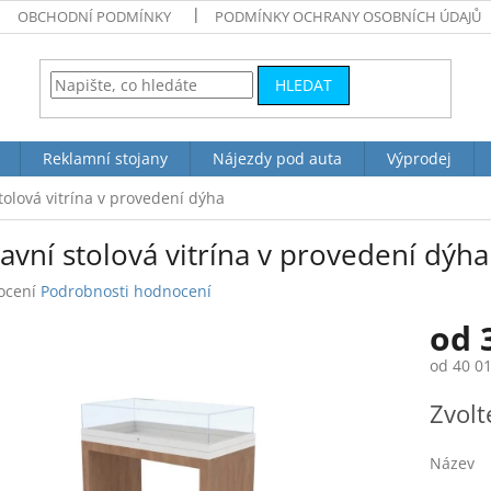
OBCHODNÍ PODMÍNKY
PODMÍNKY OCHRANY OSOBNÍCH ÚDAJŮ
HLEDAT
Reklamní stojany
Nájezdy pod auta
Výprodej
tolová vitrína v provedení dýha
avní stolová vitrína v provedení dýha
né
ocení
Podrobnosti hodnocení
ení
od
tu
od
40 01
Měrná
Zvolt
cena:
ek.
Název