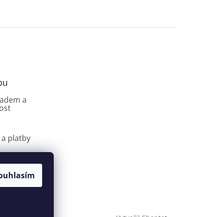
pu
ladem a
ost
a platby
povat
ouhlasím