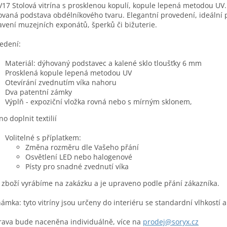
17 Stolová vitrína s prosklenou kopulí, kopule lepená metodou UV.
vaná podstava obdélníkového tvaru. Elegantní provedení, ideální 
avení muzejních exponátů, šperků či bižuterie.
edení:
Materiál: dýhovaný podstavec a kalené sklo tloušťky 6 mm
Prosklená kopule lepená metodou UV
Otevírání zvednutím víka nahoru
Dva patentní zámky
Výplň - expoziční vložka rovná nebo s mírným sklonem,
o doplnit textilií
Volitelné s příplatkem:
Změna rozměru dle Vašeho přání
Osvětlení LED nebo halogenové
Písty pro snadné zvednutí víka
 zboží vyrábíme na zakázku a je upraveno podle přání zákazníka.
ámka: tyto vitríny jsou určeny do interiéru se standardní vlhkostí a
ava bude naceněna individuálně, více na
prodej@soryx.cz