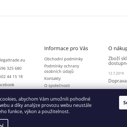
Informace pro Vás
O náku
Zboží sk
Obchodní podmínky
legattrade.eu
dostupn
Podmínky ochrany
596 325 680
osobních údajů
12.7.2019
602 44 15 18
Kontakty
Doprava 
acebook
O společnosti
11.7.2019
Jak naku
cookies, abychom Vám umožnili pohodlné
S
webu a díky analýze provozu webu neustále
9.7.2019
jeho funkce, výkon a použitelnost.
ní