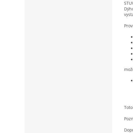
STUV
Dýho
vyst
Prov
možn
Toto
Pozn
Dopr