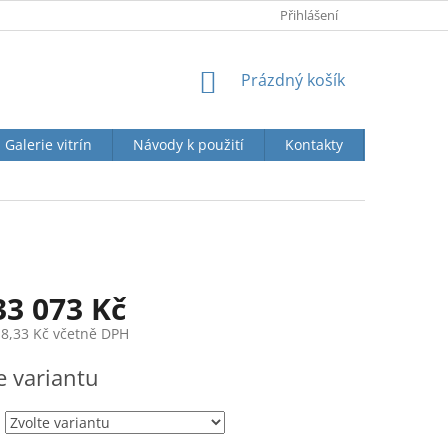
KONTAKTY
O SPOLEČNOSTI
Přihlášení
NÁKUPNÍ
Prázdný košík
KOŠÍK
Galerie vitrín
Návody k použití
Kontakty
Jak naku
33 073 Kč
8,33 Kč
včetně DPH
e variantu