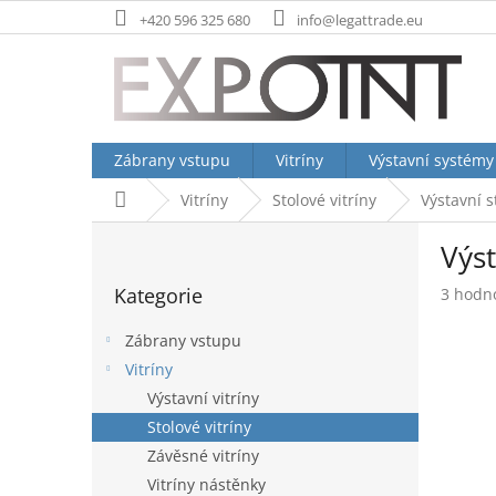
Přejít
+420 596 325 680
info@legattrade.eu
na
obsah
Zábrany vstupu
Vitríny
Výstavní systémy
Domů
Vitríny
Stolové vitríny
Výstavní s
P
Výst
o
Přeskočit
s
Kategorie
Průměr
3 hodn
kategorie
t
hodnoc
r
produk
Zábrany vstupu
a
je
Vitríny
n
4,7
Výstavní vitríny
z
n
5
í
Stolové vitríny
hvězdič
p
Závěsné vitríny
a
Vitríny nástěnky