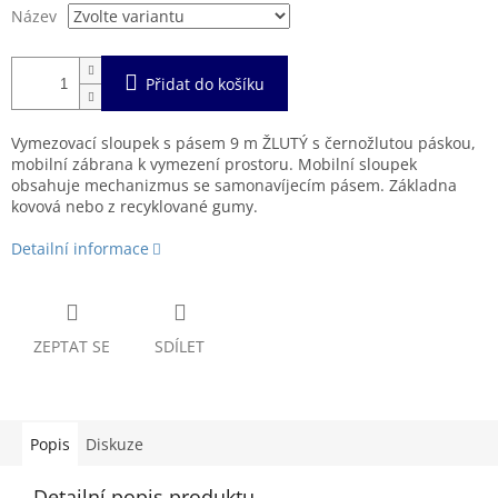
Název
Přidat do košíku
Vymezovací sloupek s pásem 9 m ŽLUTÝ s černožlutou páskou,
mobilní zábrana k vymezení prostoru. Mobilní sloupek
obsahuje mechanizmus se samonavíjecím pásem. Základna
kovová nebo z recyklované gumy.
Detailní informace
ZEPTAT SE
SDÍLET
Popis
Diskuze
Detailní popis produktu