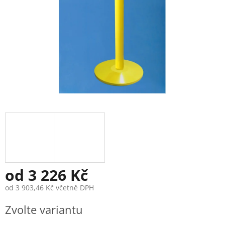
od
3 226 Kč
od
3 903,46 Kč
včetně DPH
Měrná
Zvolte variantu
cena: