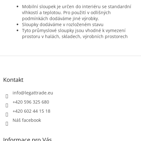
Mobilní sloupek je určen do interiéru se standardní
vlhkostí a teplotou. Pro použití v odlišných
podmínkách dodáváme jiné výrobky.
Sloupky dodáváme v rozloženém stavu
Tyto průmyslové sloupky jsou vhodné k vymezení
prostoru v halách, skladech, výrobních prostorech
Z
á
p
a
Kontakt
t
í
info
@
legattrade.eu
+420 596 325 680
+420 602 44 15 18
Náš facebook
Informace pro Vás