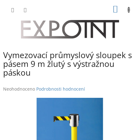
Přejít
NÁKUP
na
obsah
KOŠÍK
Vymezovací průmyslový sloupek s
pásem 9 m žlutý s výstražnou
páskou
Průměrné
Neohodnoceno
Podrobnosti hodnocení
hodnocení
produktu
je
0,0
z
5
hvězdiček.