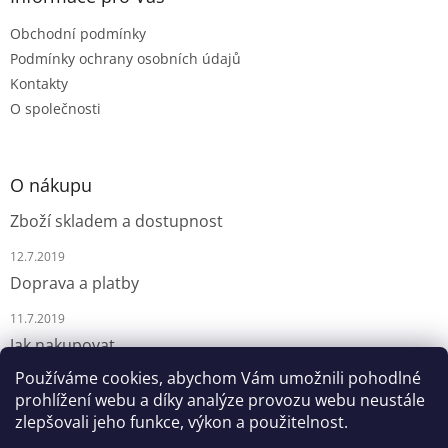
Obchodní podmínky
Podmínky ochrany osobních údajů
Kontakty
O společnosti
O nákupu
Zboží skladem a dostupnost
12.7.2019
Doprava a platby
11.7.2019
Jak nakupovat
Používáme cookies, abychom Vám umožnili pohodlné
9.7.2019
prohlížení webu a díky analýze provozu webu neustále
zlepšovali jeho funkce, výkon a použitelnost.