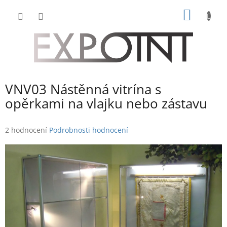
Přejít
NÁKUP
na
obsah
KOŠÍK
VNV03 Nástěnná vitrína s
opěrkami na vlajku nebo zástavu
Průměrné
2 hodnocení
Podrobnosti hodnocení
hodnocení
produktu
je
5,0
z
5
hvězdiček.