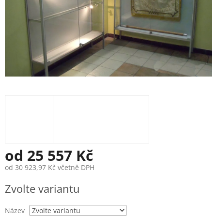
od
25 557 Kč
od
30 923,97 Kč
včetně DPH
Měrná
Zvolte variantu
cena:
Název