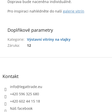
Doprava bude naceněna individuálně.
Pro inspiraci nahlédněte do naší
galerie vitrín
Doplňkové parametry
Kategorie
:
Výstavní vitríny na vlajky
Záruka
:
12
Z
á
p
a
Kontakt
t
í
info
@
legattrade.eu
+420 596 325 680
+420 602 44 15 18
Náš facebook