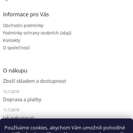
Informace pro Vás
Obchodní podmínky
Podmínky ochrany osobních údajů
Kontakty
O společnosti
O nákupu
Zboží skladem a dostupnost
12.7.2019
Doprava a platby
11.7.2019
Jak nakupovat
Používáme cookies, abychom Vám umožnili pohodlné
9.7.2019