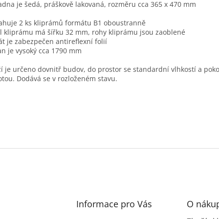
adna je šedá, práškově lakovaná, rozměru cca 365 x 470 mm
huje 2 ks kliprámů formátu B1 oboustranně
il kliprámu má šířku 32 mm, rohy kliprámu jsou zaoblené
át je zabezpečen antireflexní folií
an je vysoký cca 1790 mm
í je určeno dovnitř budov, do prostor se standardní vlhkostí a pok
otou. Dodává se v rozloženém stavu.
Informace pro Vás
O náku