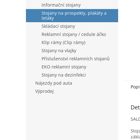
n
Informační stojany
e
Stojany na prospekty, plakáty a
l
letáky
Skládací stojany
Reklamní stojany / cedule áčko
Klip rámy (Clip rámy)
Stojany na vlajky
Příslušenství reklamních stojanů
EKO reklamní stojany
Stojany na dezinfekci
Nájezdy pod auta
Popi
Výprodej
Det
SAL0
Stoj
zákl