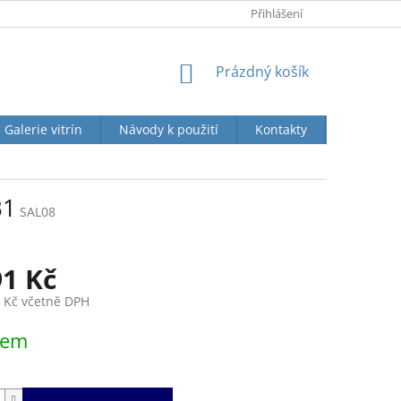
KONTAKTY
O SPOLEČNOSTI
Přihlášení
NÁKUPNÍ
Prázdný košík
KOŠÍK
Galerie vitrín
Návody k použití
Kontakty
Jak naku
B1
SAL08
91 Kč
1 Kč včetně DPH
dem