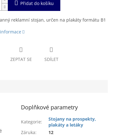
Přidat do košíku
nný reklamní stojan, určen na plakáty formátu B1
 informace
ZEPTAT SE
SDÍLET
Doplňkové parametry
Stojany na prospekty,
Kategorie
:
plakáty a letáky
é
Záruka
:
12