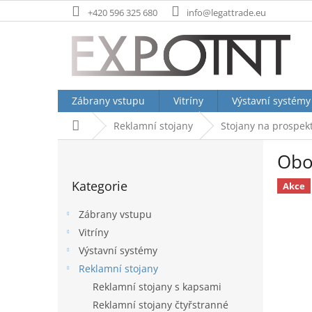
Přejít
+420 596 325 680
info@legattrade.eu
na
obsah
Zábrany vstupu
Vitríny
Výstavní systémy
Domů
Reklamní stojany
Stojany na prospekt
P
Obo
o
Přeskočit
s
Kategorie
kategorie
Akce
t
r
Zábrany vstupu
a
Vitríny
n
Výstavní systémy
n
í
Reklamní stojany
p
Reklamní stojany s kapsami
a
Reklamní stojany čtyřstranné