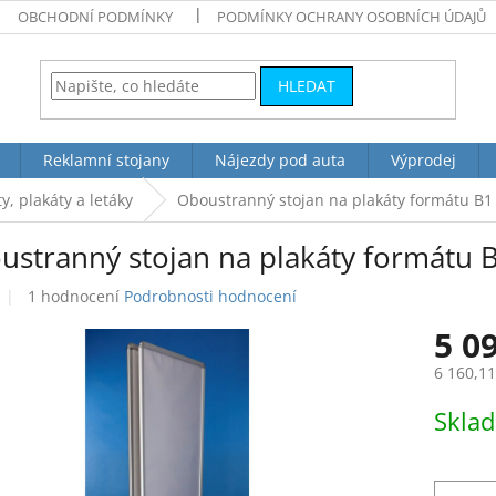
OBCHODNÍ PODMÍNKY
PODMÍNKY OCHRANY OSOBNÍCH ÚDAJŮ
HLEDAT
Reklamní stojany
Nájezdy pod auta
Výprodej
y, plakáty a letáky
Oboustranný stojan na plakáty formátu B1
ustranný stojan na plakáty formátu 
Průměrné
1 hodnocení
Podrobnosti hodnocení
hodnocení
5 0
produktu
je
6 160,1
5,0
z
Měrná
Skla
5
cena:
hvězdiček.