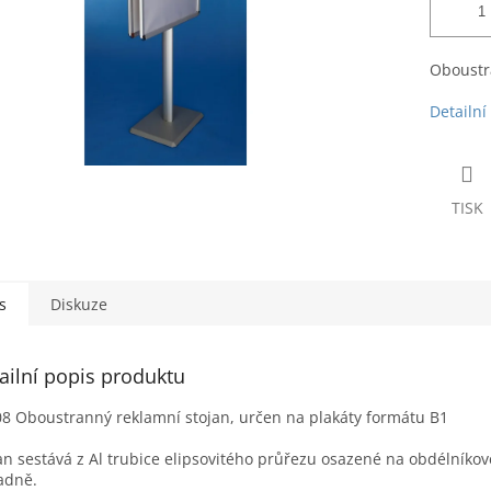
Oboustra
Detailní
TISK
s
Diskuze
ailní popis produktu
8 Oboustranný reklamní stojan, určen na plakáty formátu B1
an sestává z Al trubice elipsovitého průřezu osazené na obdélníkov
adně.