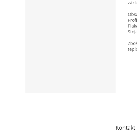
zákl
Obsa
Prof
Plak
Stoj
Zbož
tepl
Z
á
p
a
t
Kontakt
í