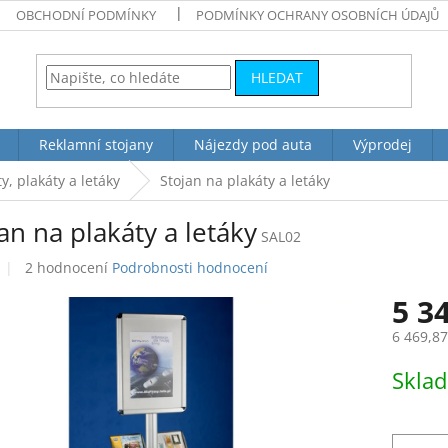
OBCHODNÍ PODMÍNKY
PODMÍNKY OCHRANY OSOBNÍCH ÚDAJŮ
HLEDAT
Reklamní stojany
Nájezdy pod auta
Výprodej
y, plakáty a letáky
Stojan na plakáty a letáky
an na plakáty a letáky
SAL02
Průměrné
2 hodnocení
Podrobnosti hodnocení
hodnocení
5 3
produktu
je
6 469,8
4,0
z
Měrná
Skla
5
cena:
hvězdiček.