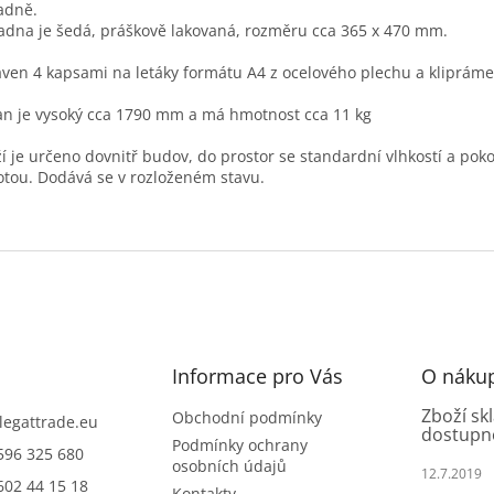
adně.
adna je šedá, práškově lakovaná, rozměru cca 365 x 470 mm.
ven 4 kapsami na letáky formátu A4 z ocelového plechu a kliprám
an je vysoký cca 1790 mm a má hmotnost cca 11 kg
í je určeno dovnitř budov, do prostor se standardní vlhkostí a pok
otou. Dodává se v rozloženém stavu.
Informace pro Vás
O náku
Zboží sk
Obchodní podmínky
legattrade.eu
dostupn
Podmínky ochrany
596 325 680
osobních údajů
12.7.2019
602 44 15 18
Kontakty