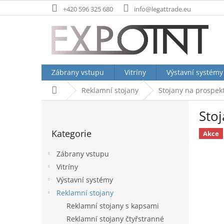
Přejít
+420 596 325 680
info@legattrade.eu
na
obsah
Zábrany vstupu
Vitríny
Výstavní systémy
Domů
Reklamní stojany
Stojany na prospekt
P
Stoj
o
Přeskočit
s
Kategorie
kategorie
Akce
t
r
Zábrany vstupu
a
Vitríny
n
Výstavní systémy
n
í
Reklamní stojany
p
Reklamní stojany s kapsami
a
Reklamní stojany čtyřstranné