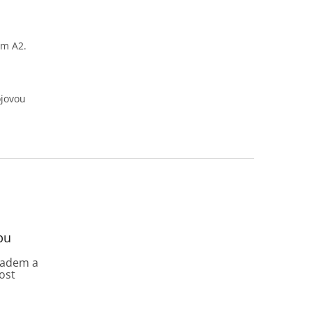
em A2.
ojovou
pu
ladem a
ost