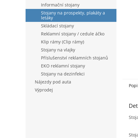
n
Informační stojany
e
Stojany na prospekty, plakáty a
l
letáky
Skládací stojany
Reklamní stojany / cedule áčko
Klip rámy (Clip rámy)
Stojany na vlajky
Příslušenství reklamních stojanů
EKO reklamní stojany
Stojany na dezinfekci
Nájezdy pod auta
Popi
Výprodej
Det
Stoj
Stoj