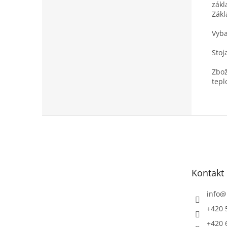
zákl
Zákl
Vyba
Stoj
Zbož
tepl
Z
á
p
a
t
Kontakt
í
info
@
+420 
+420 