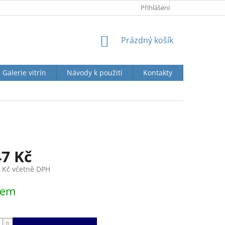
KONTAKTY
O SPOLEČNOSTI
Přihlášení
NÁKUPNÍ
Prázdný košík
KOŠÍK
Galerie vitrín
Návody k použití
Kontakty
Jak naku
47 Kč
7 Kč včetně DPH
dem