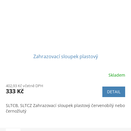
Zahrazovací sloupek plastový
Skladem
Průměrné
hodnocení
402,93 Kč včetně DPH
produktu
333 Kč
DETAIL
je
3,6
z
SLTCB, SLTCZ Zahrazovací sloupek plastový červenobílý nebo
5
černožlutý
hvězdiček.