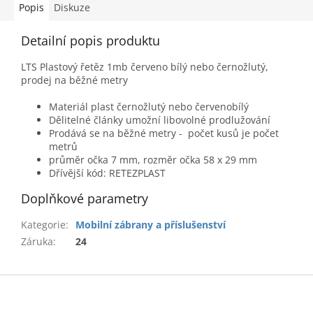
Popis
Diskuze
Detailní popis produktu
LTS Plastový řetěz 1mb červeno bílý nebo černožlutý,
prodej na běžné metry
Materiál plast černožlutý nebo červenobílý
Dělitelné články umožní libovolné prodlužování
Prodává se na běžné metry - počet kusů je počet
metrů
průměr očka 7 mm, rozměr očka
58 x 29 mm
Dřívější kód: RETEZPLAST
Doplňkové parametry
Kategorie
:
Mobilní zábrany a příslušenství
Záruka
:
24
Z
á
p