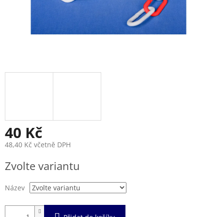
40 Kč
48,40 Kč včetně DPH
Měrná
Zvolte variantu
cena:
Název