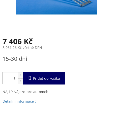
7 406 Kč
8 961,26 Kč včetně DPH
Měrná
15-30 dní
cena:
Přidat do košíku
NAJ1P Nájezd pro automobil
Detailní informace