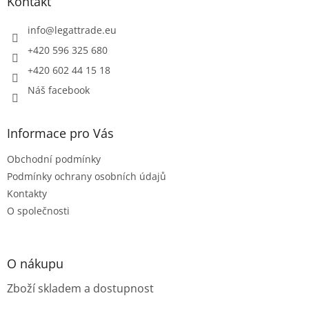
a
Kontakt
t
í
info
@
legattrade.eu
+420 596 325 680
+420 602 44 15 18
Náš facebook
Informace pro Vás
Obchodní podmínky
Podmínky ochrany osobních údajů
Kontakty
O společnosti
O nákupu
Zboží skladem a dostupnost