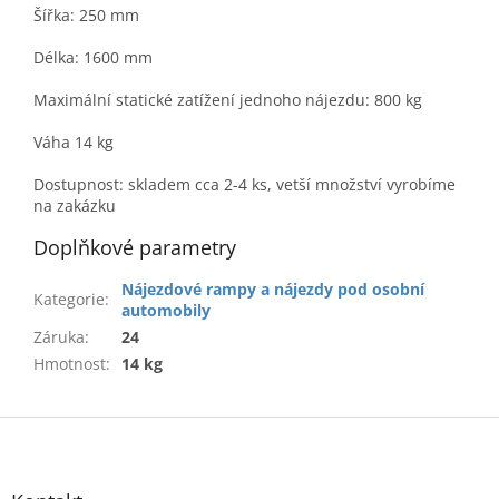
Šířka: 250 mm
Délka: 1600 mm
Maximální statické zatížení jednoho nájezdu: 800 kg
Váha 14 kg
Dostupnost: skladem cca 2-4 ks, vetší množství vyrobíme
na zakázku
Doplňkové parametry
Nájezdové rampy a nájezdy pod osobní
Kategorie
:
automobily
Záruka
:
24
Hmotnost
:
14 kg
Z
á
p