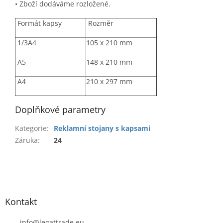
• Zboží dodáváme rozložené.
Formát kapsy
Rozměr
1/3A4
105 x 210 mm
A5
148 x 210 mm
A4
210 x 297 mm
Doplňkové parametry
Kategorie
:
Reklamní stojany s kapsami
Záruka
:
24
Z
á
p
a
Kontakt
t
info
@
legattrade.eu