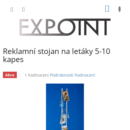
Přejít
NÁKUP
na
obsah
KOŠÍK
Reklamní stojan na letáky 5-10
kapes
Průměrné
1 hodnocení
Podrobnosti hodnocení
Akce
hodnocení
produktu
je
5,0
z
5
hvězdiček.