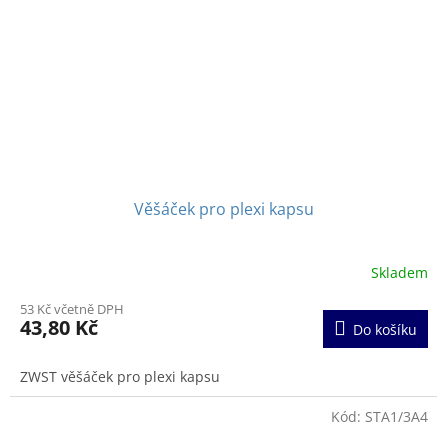
Věšáček pro plexi kapsu
Skladem
Průměrné
hodnocení
53 Kč včetně DPH
produktu
43,80 Kč
Do košíku
je
5,0
z
ZWST věšáček pro plexi kapsu
5
hvězdiček.
Kód:
STA1/3A4