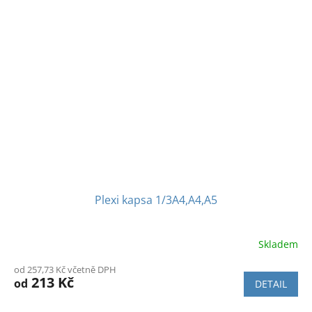
Plexi kapsa 1/3A4,A4,A5
Skladem
Průměrné
hodnocení
od 257,73 Kč včetně DPH
produktu
213 Kč
od
DETAIL
je
4,0
z