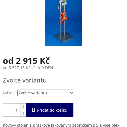
od
2 915 Kč
od
3 527,15 Kč
včetně DPH
Měrná
Zvolte variantu
cena:
Název
Přidat do košíku
Kovový stojan s práškově lakovaným žebříčkem s 5 a více plexi