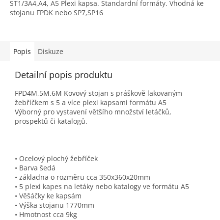
ST1/3A4,A4, A5 Plexi kapsa. Standardní formáty. Vhodná ke
5
stojanu FPDK nebo SP7,SP16
hvězdiček.
Popis
Diskuze
Detailní popis produktu
FPD4M,5M,6M Kovový stojan s práškově lakovaným
žebříčkem s 5 a více plexi kapsami formátu A5
Výborný pro vystavení většího množství letáčků,
prospektů či katalogů.
• Ocelový plochý žebříček
• Barva šedá
• základna o rozměru cca 350x360x20mm
• 5 plexi kapes na letáky nebo katalogy ve formátu A5
• Věšáčky ke kapsám
• Výška stojanu 1770mm
• Hmotnost cca 9kg