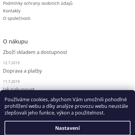
Podmínky ochrany osobních údajů
Kontakty
O společnosti
O nákupu
Zboží skladem a dostupnost
12.7.2019
Doprava a platby
11.7.2019
Jak nakupovat
Používáme cookies, abychom Vám umožnili pohodlné
9.7.2019
prohlížení webu a díky analýze provozu webu neustále
zlepšovali jeho funkce, výkon a použitelnost.
Nastavení
Vytvořil Shoptet