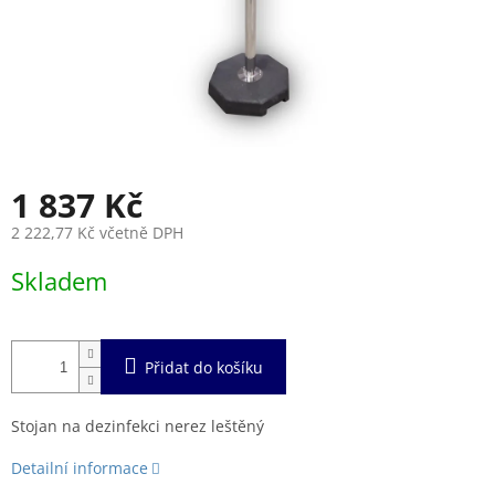
1 837 Kč
2 222,77 Kč včetně DPH
Měrná
Skladem
cena:
Přidat do košíku
Stojan na dezinfekci nerez leštěný
Detailní informace