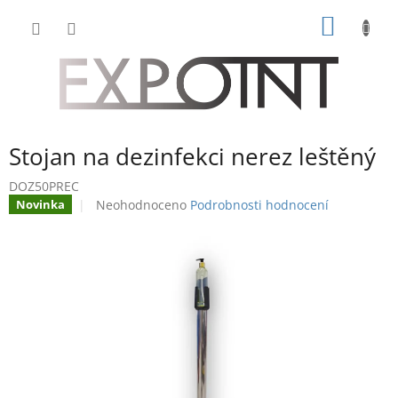
Přejít
NÁKUP
na
obsah
KOŠÍK
Stojan na dezinfekci nerez leštěný
DOZ50PREC
Průměrné
Neohodnoceno
Podrobnosti hodnocení
Novinka
hodnocení
produktu
je
0,0
z
5
hvězdiček.