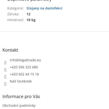
Kategorie
:
Stojany na dezinfekci
Záruka
:
12
Hmotnost
:
10 kg
Z
á
p
a
Kontakt
t
í
info
@
legattrade.eu
+420 596 325 680
+420 602 44 15 18
Náš facebook
Informace pro Vás
Obchodní podmínky